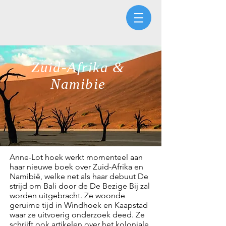
Zuid-Afrika &
Namibie
Anne-Lot hoek werkt momenteel aan
haar nieuwe boek over Zuid-Afrika en
Namibië, welke net als haar debuut
De
strijd om Bali
door de
De Bezige Bij
zal
worden uitgebracht. Ze woonde
geruime tijd in Windhoek en Kaapstad
waar ze uitvoerig onderzoek deed
.
Ze
schrijft ook artikelen over het koloniale