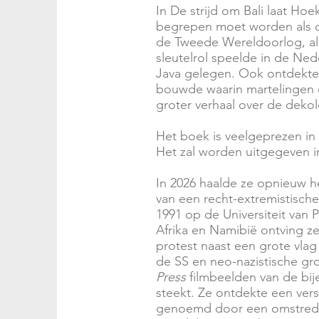
In De strijd om Bali laat Ho
begrepen moet worden als ond
de Tweede Wereldoorlog, al
sleutelrol speelde in de Ned
Java gelegen. Ook ontdekte 
bouwde waarin martelingen 
groter verhaal over de dekol
Het boek is veelgeprezen in
Het zal worden uitgegeven in
In 2026 haalde ze opnieuw het
van een recht-extremistisch
1991 op de
Universiteit van P
Afrika en Namibië ontving ze
protest naast een grote vla
de SS en neo-nazistische gr
Press
filmbeelden van de bij
steekt. Ze ontdekte een ver
genoemd door een omstreden