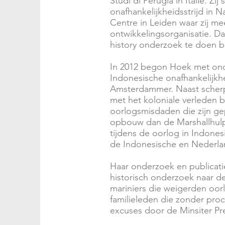
Studi di Perugia in Italië.
onafhankelijkheidsstrijd in N
Centre in Leiden waar zij m
ontwikkelingsorganisatie. Da
history onderzoek te doen 
In 2012 begon Hoek met onder
Indonesische onafhankelijkh
Amsterdammer. Naast scherp
met het koloniale verleden 
oorlogsmisdaden die zijn ge
opbouw dan de Marshallhulp
tijdens de oorlog in Indone
de Indonesische en Nederlan
Haar onderzoek en publicati
historisch onderzoek naar de
mariniers die weigerden oor
familieleden die zonder pro
excuses door de Minsiter P