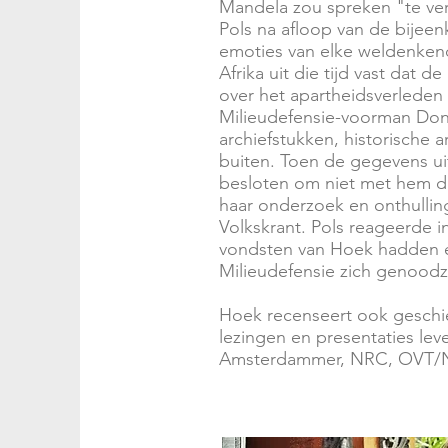
Mandela zou spreken "te ve
Pols na afloop van de bijee
emoties van elke weldenkend
Afrika uit die tijd vast dat
over het apartheidsverleden
Milieudefensie-voorman Dona
archiefstukken, historische 
buiten. Toen de gegevens ui
besloten om niet met hem doo
haar onderzoek en onthullin
Volkskrant. Pols reageerde 
vondsten van Hoek hadden e
Milieudefensie zich genood
Hoek recenseert ook geschi
lezingen en presentaties le
Amsterdammer, NRC, OVT/NP