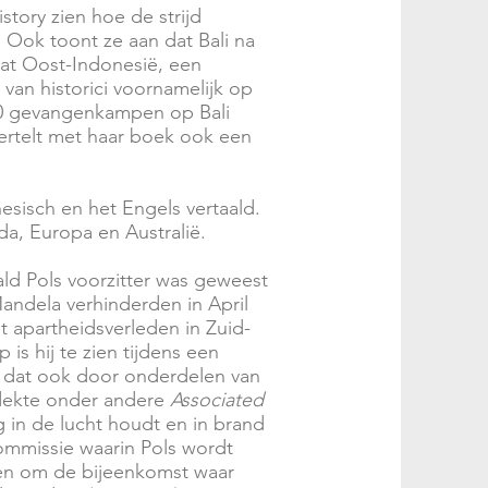
story zien hoe de strijd
 Ook toont ze aan dat Bali na
at Oost-Indonesië, een
 van historici voornamelijk op
50 gevangenkampen op Bali
rtelt met haar boek ook een
sisch en het Engels vertaald.
da, Europa en Australië.
ld Pols
voorzitter was geweest
andela
verhinderden in April
 apartheidsverleden in Zuid-
 is hij te zien tijdens een
, dat ook door onderdelen van
tdekte onder andere
Associated
 in de lucht houdt en in brand
ommissie
waarin Pols wordt
den om de bijeenkomst waar