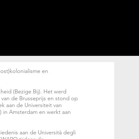
(post)kolonialisme en
heid (Bezige Bij). Het werd
van de Brusseprijs en stond op
k aan de Universiteit van
ISH) in Amsterdam en werkt aan
edenis aan de Università degli