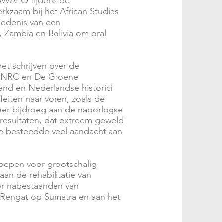
e SWAPO tijdens de
erkzaam bij het African Studies
iedenis van een
, Zambia en Bolivia om oral
et schrijven over de
or NRC en De Groene
nd en Nederlandse historici
eiten naar voren, zoals de
eer bijdroeg aan de naoorlogse
resultaten, dat extreem geweld
Ze besteedde veel aandacht aan
roepen voor grootschalig
an de rehabilitatie van
or nabestaanden van
n Rengat op Sumatra en aan het
.