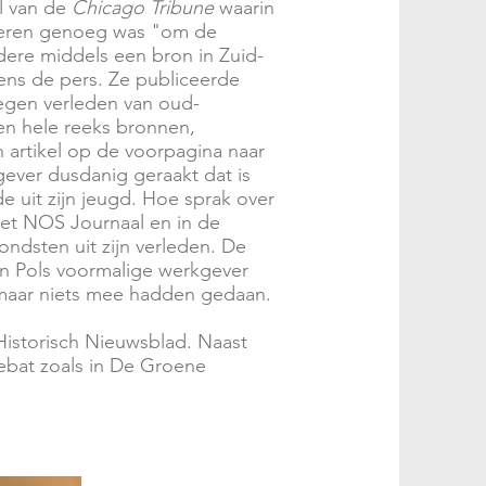
l van de
Chicago Tribune
waarin
ederen genoeg was "om de
dere middels een bron in Zuid-
gens de pers. Ze publiceerde
wegen verleden van oud-
en hele reeks bronnen,
n artikel op de voorpagina naar
ever dusdanig geraakt dat is
e uit zijn jeugd. Hoe sprak over
et NOS Journaal en in de
ndsten uit zijn verleden. De
n Pols voormalige werkgever
 maar niets mee hadden gedaan.
istorisch Nieuwsblad. Naast
debat zoals in De Groene