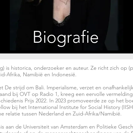
Biografie
g) is
historica
,
onderzoeker
en
auteur
. Ze richt zich op 
uid-Afrika, Namibië en Indonesië.
De strijd om Bali. Imperialisme, verzet en onafhankelijk
nd bij OVT op Radio 1, kreeg een eervolle vermelding 
eschiedenis Prijs 2022. In 2023 promoveerde ze op het boe
low bij het International Institute for Social History (I
che relatie tussen Nederland en Zuid-Afrika/Namibië.
 aan de Universiteit van Amsterdam en Politieke Geschi