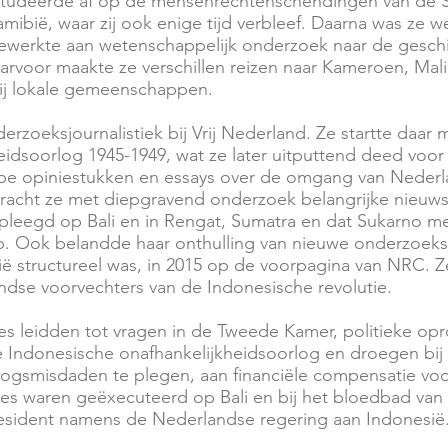
 Zij studeerde af op de mensenrechtenschendingen van d
amibië, waar zij ook enige tijd verbleef. Daarna was ze w
eewerkte aan wetenschappelijk onderzoek naar de gesch
arvoor maakte ze verschillen reizen naar Kameroen, Mali
bij lokale gemeenschappen.
zoeksjournalistiek bij Vrij Nederland. Ze startte daar m
eidsoorlog 1945-1949, wat ze later uitputtend deed vo
e opiniestukken en essays over de omgang van Nederla
bracht ze met diepgravend onderzoek belangrijke nieuwsf
pleegd op Bali en in Rengat, Sumatra en dat Sukarno m
. Ook belandde haar onthulling van nieuwe onderzoeks
sië structureel was, in 2015 op de voorpagina van NRC. 
dse voorvechters van de Indonesische revolutie.
es leidden tot vragen in de Tweede Kamer, politieke op
 Indonesische onafhankelijkheidsoorlog en droegen bij a
logsmisdaden te plegen, aan financiële compensatie vo
ces waren geëxecuteerd op Bali en bij het bloedbad va
resident namens de Nederlandse regering aan Indonesië