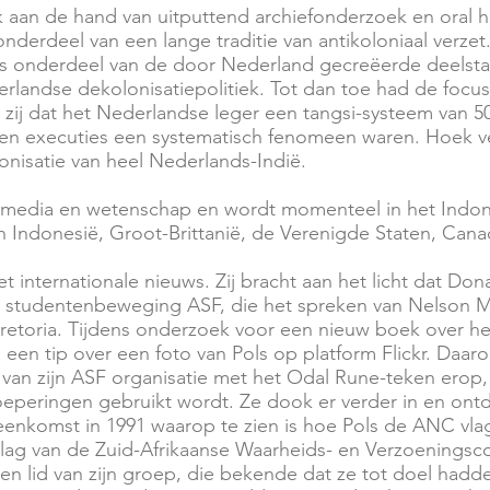
ek aan de hand van uitputtend archiefonderzoek en oral hi
erdeel van een lange traditie van antikoloniaal verzet.
s onderdeel van de door Nederland gecreëerde deelsta
erlandse dekolonisatiepolitiek. Tot dan toe had de focus
zij dat het Nederlandse leger een tangsi-systeem van 
en executies een systematisch fenomeen waren. Hoek ve
onisatie van heel Nederlands-Indië.
 media en wetenschap en wordt momenteel in het Indone
 Indonesië, Groot-Brittanië, de Verenigde Staten, Cana
 internationale nieuws. Zij bracht aan het licht dat
Dona
e studentenbeweging ASF, die het spreken van
Nelson M
retoria
. Tijdens onderzoek voor een nieuw boek over het
 een tip over een foto van Pols op platform
Flickr.
Daarop
g van zijn ASF organisatie met het Odal Rune-teken erop
oeperingen gebruikt wordt. Ze dook er verder in en on
eenkomst in 1991 waarop te zien is hoe Pols de ANC vlag
slag van de
Zuid-Afrikaanse Waarheids- en Verzoeningsc
 lid van zijn groep, die bekende dat ze tot doel had