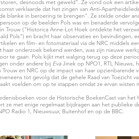
rstoren, desnoods met geweld". Ze vond ook een artike
nkomst verklaarde dat het zingen van Anti-Apartheidsli
e blanke in beroering te brengen". Ze stelde onder an
 de persoon op de beelden Pols was en benaderde vervol
 in Trouw ("Historica Anne-Lot Hoek ontdekte het verz
ld Pols") en bracht haar observaties en bevindingen, e
artikelen en film- en fotomateriaal via de NRC middels ee
t haar onderzoek bekend werden, was zijn nieuwe werkg
r te gaan. Pols kijkt met walging terug op deze period
gen onder andere bij
Eva
Jinek op NPO1, RTL Nieuws, h
in Trouw en NRC op de impact van haar opzienbarende vo
veneens tot gevolg dat de gehele Raad van Toezicht va
zaakt voelden om op te stappen omdat ze ervan wisten
edenisboeken voor de Historische BoekenCast van het H
vert ze met enige regelmaat bijdragen aan het publieke 
O Radio 1, Nieuwsuur, Buitenhof en op de BBC.