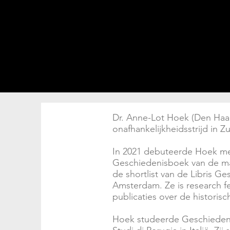
Dr. Anne-Lot Hoek (Den Haa
onafhankelijkheidsstrijd in Z
In 2021 debuteerde Hoek met 
Geschiedenisboek van de maa
de shortlist van de Libris G
Amsterdam. Ze is research fel
publicaties over de historis
Hoek studeerde Geschiedenis