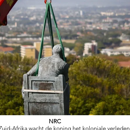
NRC
Zuid-Afrika wacht de koning het koloniale verleden